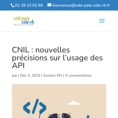
01 39 23 02 60
bienvenue@cote-paie-cote-rh.fr
CNIL : nouvelles
précisions sur l’usage des
API
par
|
Déc 5, 2023
|
Gestion RH
|
0 commentaires